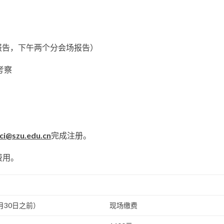
报告，下午两个分会场报告）
考察
ci@szu.edu.cn
完成注册。
费用。
月30日之前）
现场缴费