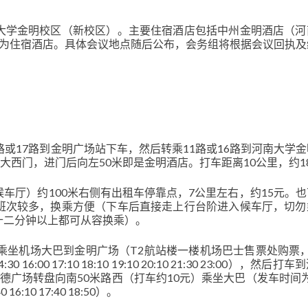
大学金明校区（新校区）。主要住宿酒店包括中州金明酒店（河
）为住宿酒店。具体会议地点随后公布，会务组将根据会议回执及
路或17路到金明广场站下车，然后转乘11路或16路到河南大学
大西门，进门后向左50米即是金明酒店。打车距离10公里，约1
车厅）约100米右侧有出租车停靠点，7公里左右，约15元。
班次较多，换乘方便（下车后直接走上行台阶进入候车厅，切勿
十二分钟以上都可从容换乘）。
乘坐机场大巴到金明广场（T2航站楼一楼机场巴士售票处购票，
30 16:00 17:10 18:10 19:10 20:10 21:30 23:00），然后
广场转盘向南50米路西（打车约10元）乘坐大巴（发车时间为0
:40 16:10 17:40 18:50）。