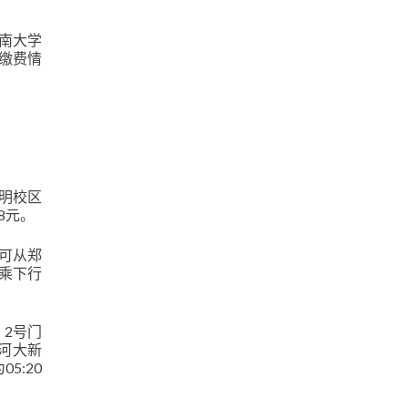
南大学
缴费情
金明校区
8元。
也可从郑
乘下行
2号门
打车到河大新
5:20