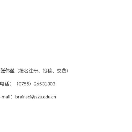
）
张伟堃
（报名注册、投稿、交费）
755）26531303
il：
brainsci@szu.edu.cn