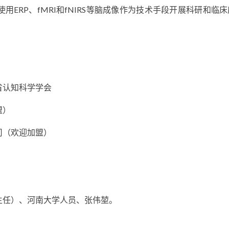
ERP、fMRI和fNIRS等脑成像作为技术手段开展科研和临
省认知科学学会
盟）
司（欢迎加盟）
主任）、河南大学人员、张伟堃。