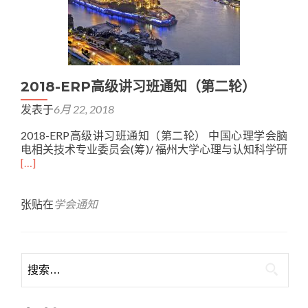
2018-ERP高级讲习班通知（第二轮）
发表于
6月 22, 2018
2018-ERP高级讲习班通知（第二轮） 中国心理学会脑
电相关技术专业委员会(筹)/ 福州大学心理与认知科学研
Read
[…]
more
about
2018-
张贴在
学会通知
ERP
高
级
讲
习
班
通