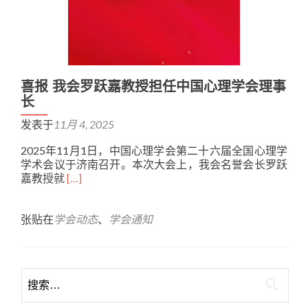
喜报 我会罗跃嘉教授担任中国心理学会理事
长
发表于
11月 4, 2025
2025年11月1日，中国心理学会第二十六届全国心理学
学术会议于济南召开。本次大会上，我会名誉会长罗跃
Read
嘉教授就
[…]
more
about
喜
张贴在
学会动态
、
学会通知
报
我
会
罗
跃
嘉