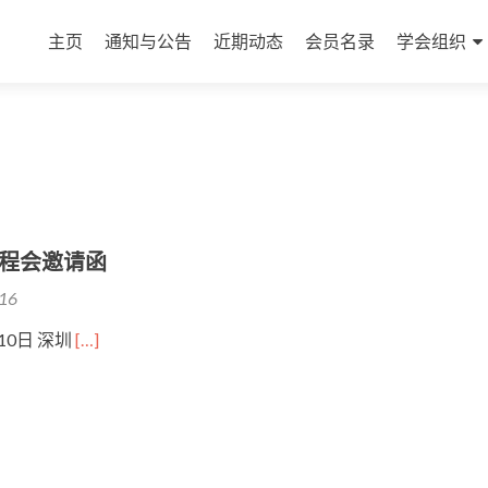
主页
通知与公告
近期动态
会员名录
学会组织
工程会邀请函
016
-10日 深圳
[…]