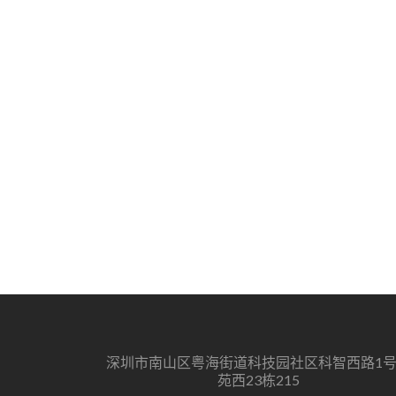
深圳市南山区粤海街道科技园社区科智西路1
苑西23栋215