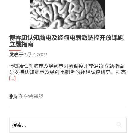
博睿康认知脑电及经颅电刺激调控开放课题
立题指南
发表于
1月 7, 2021
博睿康认知脑电及经颅电刺激调控开放课题 立题指南
Rea
为支持认知脑电及经颅电刺激的神经调控研究，提高
mor
[…]
abo
博
睿
张贴在
学会通知
康
认
知
脑
电
及