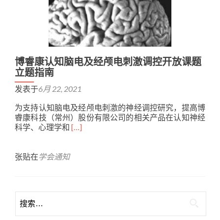
博睿康认知脑电及经颅电刺激调控开放课题
立题指南
发表于
6月 22, 2021
为支持认知脑电及经颅电刺激的神经调控研究，提高博
睿康科技（常州）股份有限公司的相关产品在认知神经
Read
科学、心理学和
[…]
more
about
博
张贴在
学会通知
睿
康
认
知
脑
电