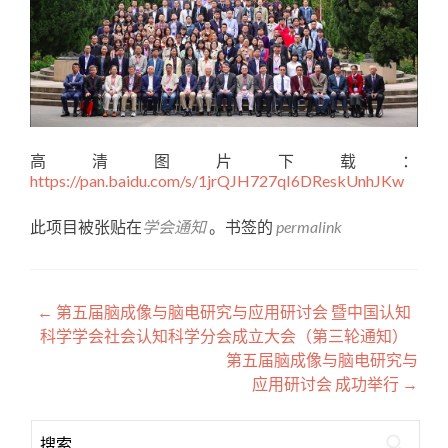
高清图片下载：
https://pan.baidu.com/s/1jrQJH727qI6DReskUnhJKw
此项目被张贴在
学会通知
。书签的
permalink
←
第五届脑成像与脑电研究与应用研讨会 暨中国认知
科学学会社会认知科学分会成立大会（第三轮通知）
第五届脑成像与脑电研究与
应用研讨会 成功举行
→