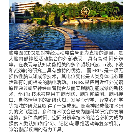
脑电图(EEG)是对神经活动电信号更为直接的测量，是
大脑内部神经活动集合的外部表现，具有高时 间分辨
率，在表现与认知功能相关的多个频段(θ波、α波、β波
和γ波等)的研究上具有独特的优势， 而 ERPs 是一项无
损伤性脑认知成像技术，其电位变化是人类身体或心理
活动有时间相关的脑电活动。 fNIRs 是应用近红外光谱
原理通过研究神经血管耦合从而实现脑功能成像的新技
术，fNIRs 技术被应用于 脑创伤、脑功能监测、脑机接
口、自然情境下的高级认知、发展心理学、异常心理学
等领域的研究且取 得了一定成果。随着神经成像技术研
究的突飞猛进，多种技术联合已成为脑科学研究的发展
趋势，多种 高时间、空间分辨率技术的结合必将为成为
探索人类认知(如学习、记忆)与思维活动等复杂机制，
诊治 脑部疾病的有力工具。