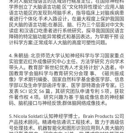
术对人脑处理语言的区域进行精准定位，在国际神经科
学界创立了大脑语言功能 区“文化特异性理论”;应用人脑
语言功能区的发现到颅脑手术，指导临床上对脑疾病患
者进行个体化 手术入路设计，在最大程度上保护我国国
民大脑的语言功能;在基因、脑、行为三个层面对中文失
读症 和汉语口吃患者进行系统研究，探寻我国国民语言
障碍的特定脑功能异常模式和基因表达，为早期干预 设
计科学方案;正常成年人大脑的高度可塑性问题。
4. 朱朝喆: 北京师范大学认知神经科学与学习国家重点
实验室近红外成像研究中心主任、方法学研究 方向学术
带头人。教育部“新世纪优秀人才支持计划”入选者。中
国教育学会脑科学与教育研究分会理 事、《磁共振成
像》学术期刊编委、国家自然科学基金委医学部、信息
学部以及生命学部函评专家、医学 部特邀会评专家。已
发表 SCI 论文 56 篇，其研究团队申请专利 5 项，获软
件著作权 4 项。研究兴趣为基 于脑成像信息的神经解
码、脑机接口与神经反馈;群体脑网络成像技术。
5. Nicola Soldati:认知神经学博士，Brain Products 公司
产品技术顾问。精通电信通讯工程技术，致 力于高级信
号处理技术、机器智能化和图形识别应用到人类大脑的