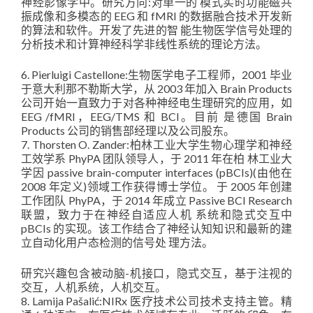
神经影像学中。研究方向:对单一的 模式实时功能磁共
振成像和多模态的 EEG 和 fMRI 的数据融合技术开发新
的算法和软件。开发了先进的智 能生物医学信号处理的
分析技术和计算神经科学非线性系统的理论方法。
6. Pierluigi Castellone:生物医学电子工程师，2001 毕业
于意大利那不勒斯大学，从 2003 年加入 Brain Products
公司开始一直致力于对各种神经电生理研究的应用，如
EEG /fMRI，EEG/TMS 和 BCI。目前 是德国 Brain
Products 公司的销售部经理以及公司股东。
7. Thorsten O. Zander:柏林工业大学生物心理学和神经
工效学系 PhyPA 团队领导人，于 2011 年在柏 林工业大
学因 passive brain-computer interfaces (pBCIs)(由他在
2008 年定义)领域工作获得博士学位。 于 2005 年创建
工作团队 PhyPA，于 2014 年成立 Passive BCI Research
联盟，致力于在神经自适应人机 系统和隐式交互中
pBCIs 的实现。该工作结合了神经认知知识和最新的建
立自动化用户态检测的信号处 理方法。
研究兴趣包含被动脑-机接口，隐式交互，基于注视的
交互，人机系统，人机交互。
8. Lamija Pašalić:NIRx 医疗技术公司技术支持主管。精