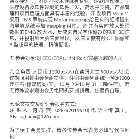
通 6 种语言，在医疗技术领域有专业，活跃的 印象。在
医疗设备及软件领域的软件开发，高水平支持，产品管
理和项目管理方面具有丰富的经验。开 发项目 Visor 2-
采用 TMS 导航实现 Motor mapping:给已有的经颅磁刺
激导航系统添加 mapping 组件。合 并有实时放大处理
数据的EMG 放大器，集成来自光学传感器的实时3D信
息，并投射到大脑表面呈现。发 表文献有颅 CT 图像和
A 型超声的快速、精确配准。
五.参会对象:对 EEG/ERPs、fNIRs 研究感兴趣的人员
六.会务费: 人民币 1300 元/人(在读研究生 900 元/人);会
议期间用餐由会务组提供，住宿由会务 组统一预定(300
元左右/标双房间/天，10 月 29-10 月 31 日晚住宿)，若
无特殊要求则由会务组随机安 排拼房，住宿费自理。
七.论文提交及研讨会报名方式:
联系人:何群燕 028-87019610(电话/传真)，
Alyssa_hanix@126.com
为了便于会务安排，请各位参会代表务必填写代表回
执!