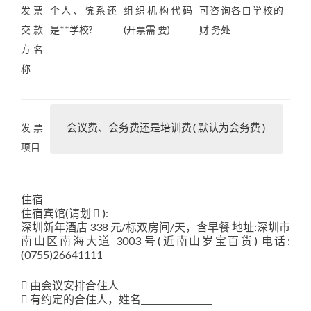
发票
个人、院系还
组织机构代码
可咨询各自学校的
交款
是**学校?
(开票需 要)
财 务处
方名
称
发票
项目
住宿
住宿宾馆(请划  ):
深圳新年酒店 338 元/标双房间/天，含早餐 地址:深圳市
南山区南海大道 3003 号(近南山岁宝百货) 电话:
(0755)26641111
 由会议安排合住人
 有约定的合住人，姓名_________________